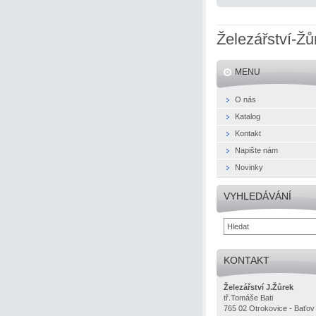
Železářství-Žů
MENU
O nás
Katalog
Kontakt
Napište nám
Novinky
VYHLEDÁVÁNÍ
KONTAKT
Železářství J.Žůrek
tř.Tomáše Bati
765 02 Otrokovice - Baťov