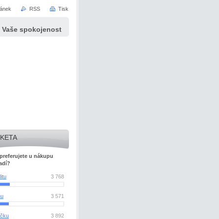
ránek
RSS
Tisk
e Vaše spokojenost
KETA
preferujete u nákupu
adí?
itu
3 768
nu
3 571
čku
3 892