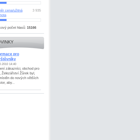
ěr cena/užitná
3 935
nota
kový počet hlasů:
15166
VINKY
ormace pro
vštěvníky
0.2010 14:40
ení zákazníci, obchod pro
, Železářství Žůrek byl,
místěn do nových větších
tor, aby...