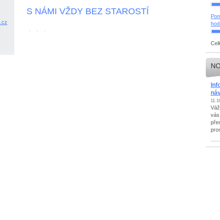
S NÁMI VŽDY BEZ STAROSTÍ
Pom
.
cz
hod
Cel
NO
Inf
ná
11.1
Váž
vás
pře
pros