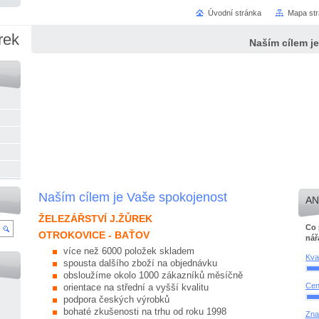
Úvodní stránka
Mapa st
rek
Naším cílem j
Naším cílem je Vaše spokojenost
AN
ŽELEZÁŘSTVÍ J.ŽŮREK
Co 
OTROKOVICE - BAŤOV
nář
více než 6000 položek skladem
Kval
spousta dalšího zboží na objednávku
obsloužíme okolo 1000 zákazníků měsíčně
Ce
orientace na střední a vyšší kvalitu
podpora českých výrobků
bohaté zkušenosti na trhu od roku 1998
Zna