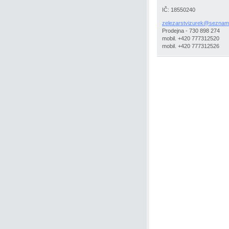
IČ: 18550240
zelezars
tvizurek
@seznam
Prodejna - 730 898 274
mobil. +420 777312520
mobil. +420 777312526