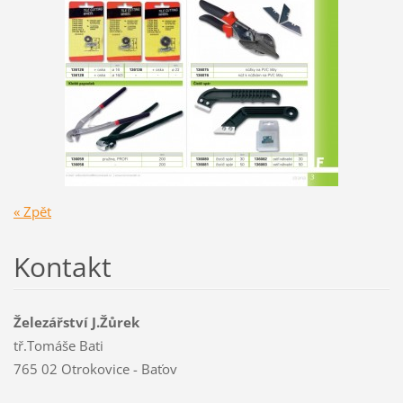
« Zpět
Kontakt
Železářství J.Žůrek
tř.Tomáše Bati
765 02 Otrokovice - Baťov