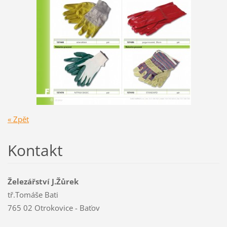
« Zpět
Kontakt
Železářství J.Žůrek
tř.Tomáše Bati
765 02 Otrokovice - Baťov