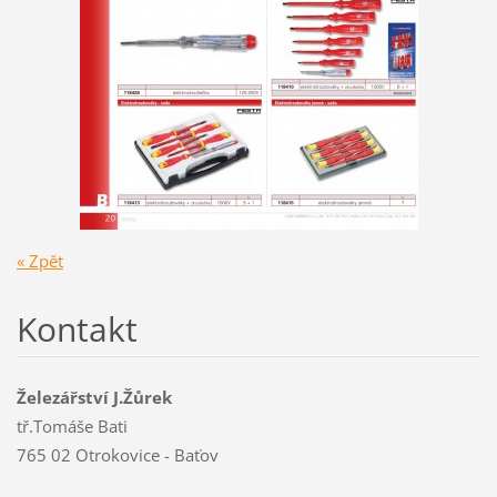
« Zpět
Kontakt
Železářství J.Žůrek
tř.Tomáše Bati
765 02 Otrokovice - Baťov