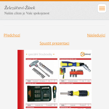
Železářství-Žůrek
Naším cílem je Vaše spokojenost
Předchozí
Následující
Spustit prezentaci