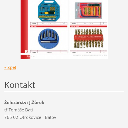
« Zpět
Kontakt
Železářství J.Žůrek
tř.Tomáše Bati
765 02 Otrokovice - Baťov