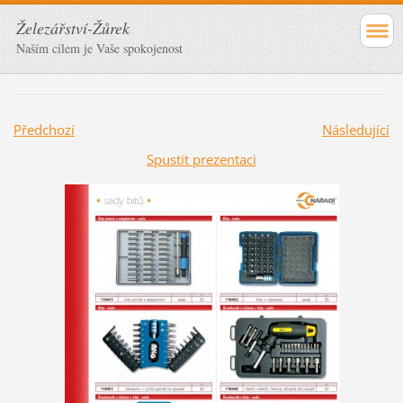
Železářství-Žůrek
Naším cílem je Vaše spokojenost
Předchozí
Následující
Spustit prezentaci