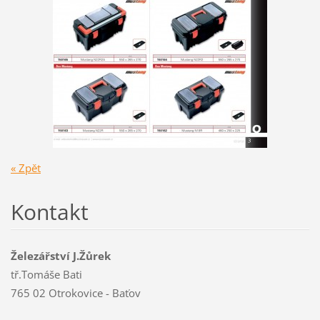
« Zpět
Kontakt
Železářství J.Žůrek
tř.Tomáše Bati
765 02 Otrokovice - Baťov