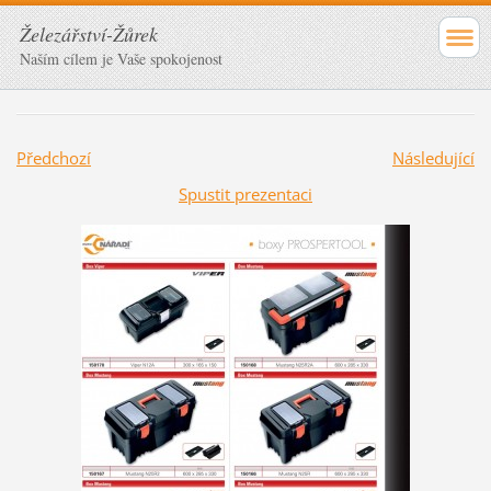
Železářství-Žůrek
Naším cílem je Vaše spokojenost
Předchozí
Následující
Spustit prezentaci