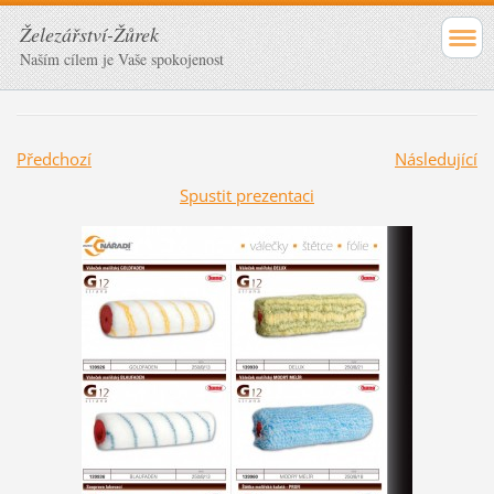
Železářství-Žůrek
Naším cílem je Vaše spokojenost
Předchozí
Následující
Spustit prezentaci