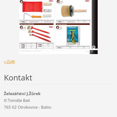
« Zpět
Kontakt
Železářství J.Žůrek
tř.Tomáše Bati
765 02 Otrokovice - Baťov