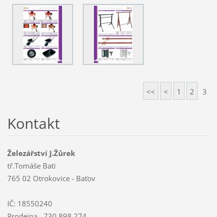
<<
<
1
2
3
Kontakt
Železářství J.Žůrek
tř.Tomáše Bati
765 02 Otrokovice - Baťov
IČ: 18550240
Prodejna - 730 898 274